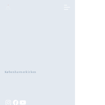
Københavnerkirken
Rømersgade 17
1362 København K
info@kbhkirken.dk